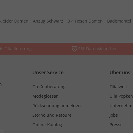
kleider Damen
Anzug Schwarz
3 4 Hosen Damen
Bademantel 
is Filiallieferung
SSL Datensicherheit
Unser Service
Über uns
n
Größenberatung
Filialwelt
Modeglossar
Ulla Popken
Rücksendung anmelden
Unternehm
Storno und Retoure
Jobs
Online-Katalog
Presse