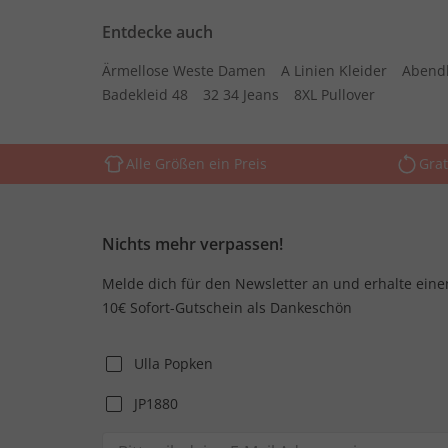
Entdecke auch
Ärmellose Weste Damen
A Linien Kleider
Abend
Badekleid 48
32 34 Jeans
8XL Pullover
Alle Größen ein Preis
Grat
Nichts mehr verpassen!
Melde dich für den Newsletter an und erhalte eine
10€ Sofort-Gutschein als Dankeschön
Ulla Popken
JP1880