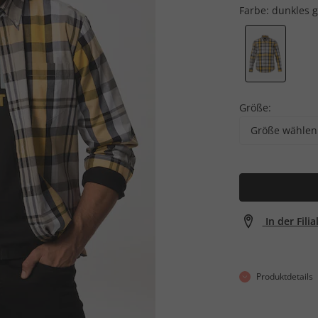
Farbe:
dunkles g
Größe:
Größe wählen
In der Fili
Produktdetails