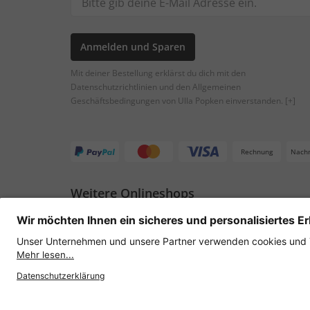
Anmelden und Sparen
Mit deiner Bestellung erklärst du dich mit den
Datenschutzrichtlinien und den Allgemeinen
Geschäftsbedingungen von Ulla Popken einverstanden.
[+]
Rechnung
Nach
Weitere Onlineshops
Österreich
Datenschutz
AGB
Widerruf erklären
Lie