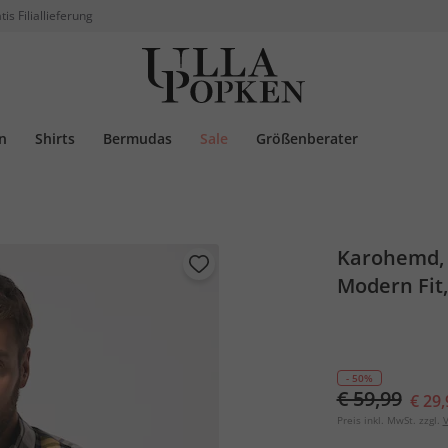
tis Filiallieferung
n
Shirts
Bermudas
Sale
Größenberater
Karohemd, 
Modern Fit,
- 50%
€ 59,99
€ 29,
Preis inkl. MwSt. zzgl.
V