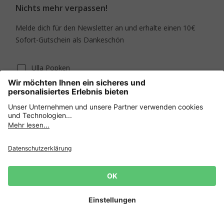
Nichts mehr verpassen!
Melde dich für den Newsletter an und erhalte einen 10€
Sofort-Gutschein als Dankeschön
Ulla Popken
JP1880
Anmelden und Sparen
Mit deiner Bestellung erklärst du dich mit den Datenschutzrichtlinien
und den Allgemeinen Geschäftsbedingungen von Ulla Popken
einverstanden.
[+]
Unser Service