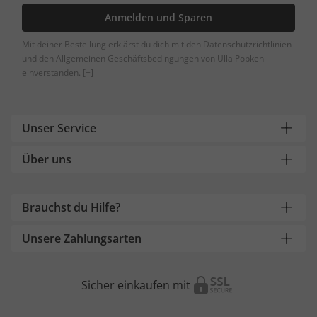
Anmelden und Sparen
Mit deiner Bestellung erklärst du dich mit den Datenschutzrichtlinien
und den Allgemeinen Geschäftsbedingungen von Ulla Popken
einverstanden.
[+]
Unser Service
Über uns
Brauchst du Hilfe?
Unsere Zahlungsarten
Sicher einkaufen mit