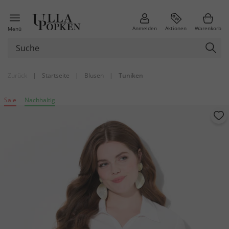
Anmelden
Aktionen
Warenkorb
Menü
Zurück
|
Startseite
|
Blusen
|
Tuniken
Sale
Nachhaltig