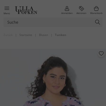
Anmelden
Aktionen
Warenkorb
Menü
Zurück
|
Startseite
|
Blusen
|
Tuniken