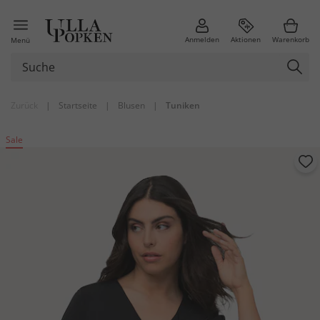
Anmelden
Aktionen
Warenkorb
Menü
Zurück
|
Startseite
|
Blusen
|
Tuniken
Sale