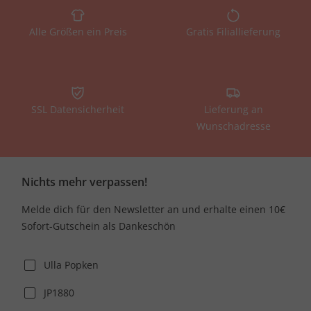
Alle Größen ein Preis
Gratis Filiallieferung
SSL Datensicherheit
Lieferung an
Wunschadresse
Nichts mehr verpassen!
Melde dich für den Newsletter an und erhalte einen 10€
Sofort-Gutschein als Dankeschön
Ulla Popken
JP1880