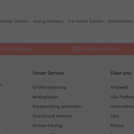
kleider Damen
Anzug Schwarz
3 4 Hosen Damen
Bademantel 
is Filiallieferung
SSL Datensicherheit
Unser Service
Über uns
n
Größenberatung
Filialwelt
Modeglossar
Ulla Popken
Rücksendung anmelden
Unternehm
Storno und Retoure
Jobs
Online-Katalog
Presse