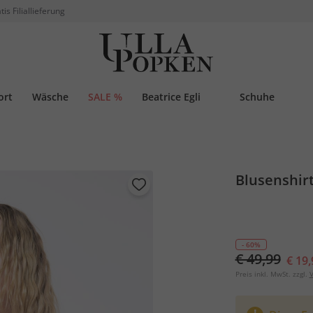
tis Filiallieferung
ort
Wäsche
SALE %
Beatrice Egli
Schuhe
Blusenshirt
- 60%
€ 49,99
€ 19,
Preis inkl. MwSt. zzgl.
V