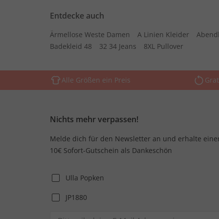
Entdecke auch
Ärmellose Weste Damen
A Linien Kleider
Abend
Badekleid 48
32 34 Jeans
8XL Pullover
Alle Größen ein Preis
Grat
Nichts mehr verpassen!
Melde dich für den Newsletter an und erhalte eine
10€ Sofort-Gutschein als Dankeschön
Ulla Popken
JP1880