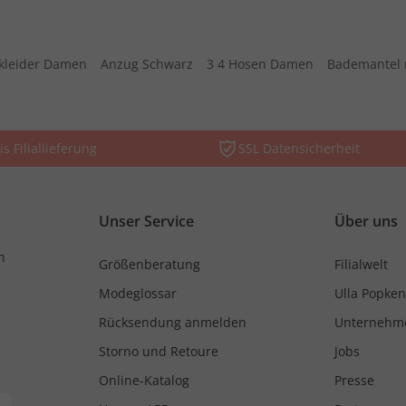
kleider Damen
Anzug Schwarz
3 4 Hosen Damen
Bademantel 
is Filiallieferung
SSL Datensicherheit
Unser Service
Über uns
n
Größenberatung
Filialwelt
Modeglossar
Ulla Popken
Rücksendung anmelden
Unternehm
Storno und Retoure
Jobs
Online-Katalog
Presse