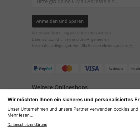
Anmelden und Sparen
Mit deiner Bestellung erklärst du dich mit den
Datenschutzrichtlinien und den Allgemeinen
Geschäftsbedingungen von Ulla Popken einverstanden.
[+]
Rechnung
Nach
Weitere Onlineshops
Österreich
Datenschutz
AGB
Widerruf erklären
Lie