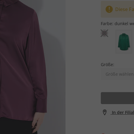
Diese Fa
Farbe:
dunkel we
Größe:
Größe wählen
In der Fili