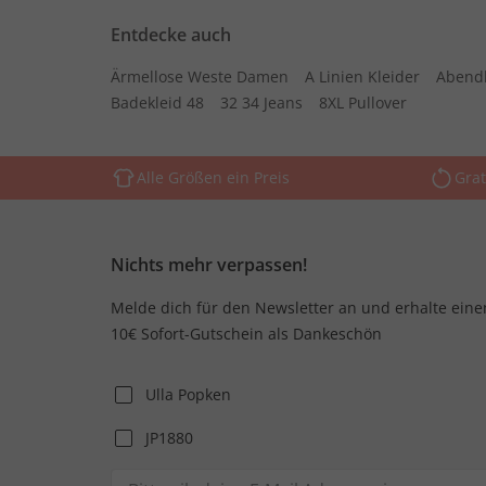
Entdecke auch
Ärmellose Weste Damen
A Linien Kleider
Abend
Badekleid 48
32 34 Jeans
8XL Pullover
Alle Größen ein Preis
Grat
Nichts mehr verpassen!
Melde dich für den Newsletter an und erhalte eine
10€ Sofort-Gutschein als Dankeschön
Ulla Popken
JP1880