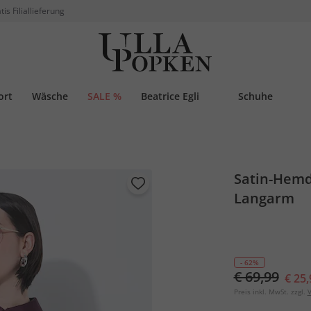
tis Filiallieferung
ort
Wäsche
SALE %
Beatrice Egli
Schuhe
Satin-Hemd
Langarm
- 62%
€ 69,99
€ 25,
Preis inkl. MwSt. zzgl.
V