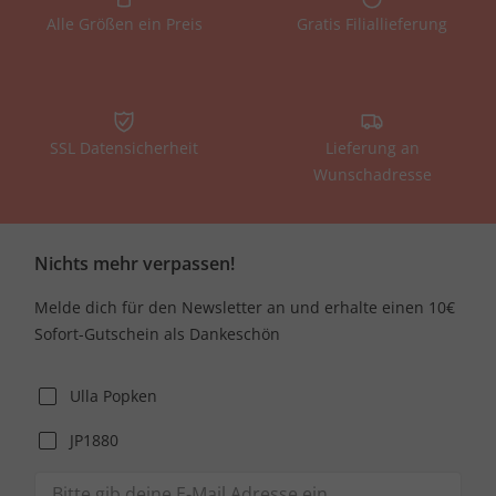
Alle Größen ein Preis
Gratis Filiallieferung
SSL Datensicherheit
Lieferung an
Wunschadresse
Nichts mehr verpassen!
Melde dich für den Newsletter an und erhalte einen 10€
Sofort-Gutschein als Dankeschön
Ulla Popken
JP1880