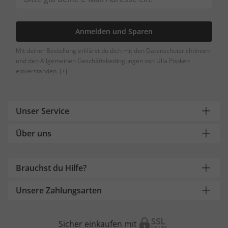
Anmelden und Sparen
Mit deiner Bestellung erklärst du dich mit den Datenschutzrichtlinien
und den Allgemeinen Geschäftsbedingungen von Ulla Popken
einverstanden.
[+]
Unser Service
Über uns
Brauchst du Hilfe?
Unsere Zahlungsarten
Sicher einkaufen mit