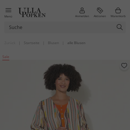
Anmelden
Aktionen
Warenkorb
Menü
Zurück
|
Startseite
|
Blusen
|
alle Blusen
Sale