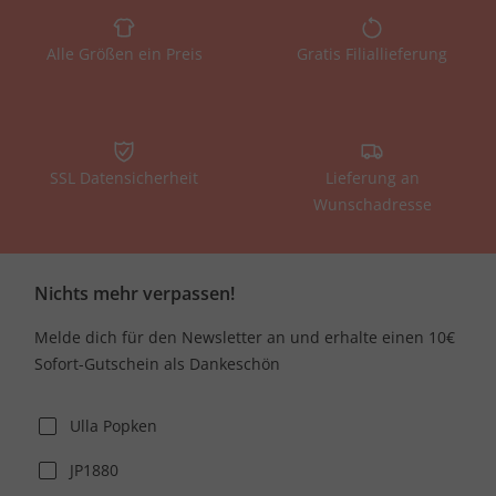
Alle Größen ein Preis
Gratis Filiallieferung
SSL Datensicherheit
Lieferung an
Wunschadresse
Nichts mehr verpassen!
Melde dich für den Newsletter an und erhalte einen 10€
Sofort-Gutschein als Dankeschön
Ulla Popken
JP1880