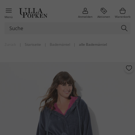
Anmelden
Aktionen
Warenkorb
Menü
Zurück
|
Startseite
|
Bademäntel
|
alle Bademäntel