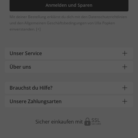
Anmelden und Sparen
Mit deiner Bestellung erklärst du dich mit den Datenschutzrichtlinien
und den Allgemeinen Geschäftsbedingungen von Ulla Popken
einverstanden.
[+]
Unser Service
Über uns
Brauchst du Hilfe?
Unsere Zahlungsarten
Sicher einkaufen mit