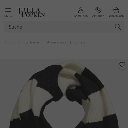
Anmelden
Aktionen
Warenkorb
Menü
Zurück
|
Startseite
|
Accessoires
|
Schals