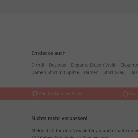
Entdecke auch
Dirndl
Dessous
Elegante Blusen Weiß
Elegante
Damen Shirt mit Spitze
Damen T Shirt Grau
Ela
Alle Größen ein Preis
Grat
Nichts mehr verpassen!
Melde dich für den Newsletter an und erhalte eine
10€ Sofort-Gutschein als Dankeschön