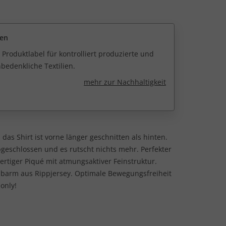
een
 Produktlabel für kontrolliert produzierte und
edenkliche Textilien.
mehr zur Nachhaltigkeit
 das Shirt ist vorne länger geschnitten als hinten.
schlossen und es rutscht nichts mehr. Perfekter
rtiger Piqué mit atmungsaktiver Feinstruktur.
lbarm aus Rippjersey. Optimale Bewegungsfreiheit
 only!