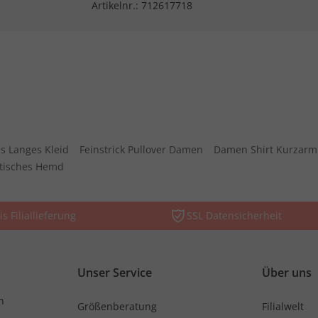
Artikelnr.:
712617718
s Langes Kleid
Feinstrick Pullover Damen
Damen Shirt Kurzarm
stisches Hemd
is Filiallieferung
SSL Datensicherheit
Unser Service
Über uns
n
Größenberatung
Filialwelt