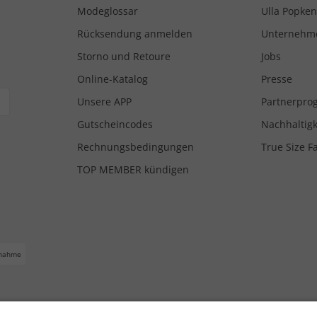
Modeglossar
Ulla Popken
Rücksendung anmelden
Unternehm
Storno und Retoure
Jobs
Online-Katalog
Presse
Unsere APP
Partnerpr
Gutscheincodes
Nachhaltigk
Rechnungsbedingungen
True Size F
TOP MEMBER kündigen
nahme