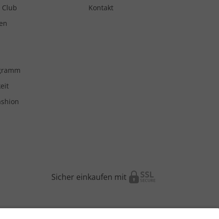
 Club
Kontakt
en
ogramm
eit
ashion
Sicher einkaufen mit