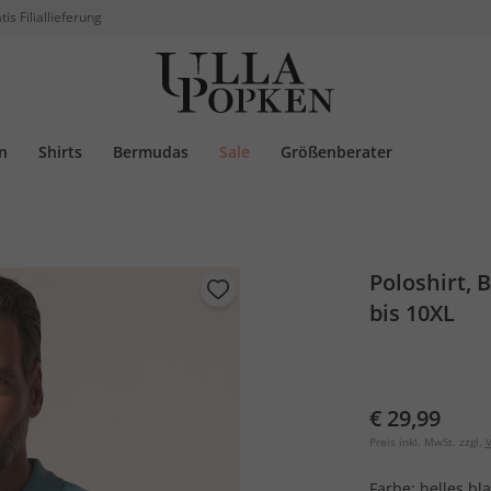
tis Filiallieferung
n
Shirts
Bermudas
Sale
Größenberater
Poloshirt, 
bis 10XL
€ 29,99
Preis inkl. MwSt. zzgl.
V
Farbe:
helles bl