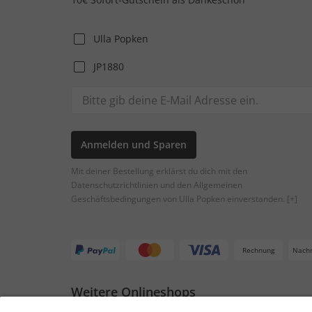
Ulla Popken
JP1880
Anmelden und Sparen
Mit deiner Bestellung erklärst du dich mit den
Datenschutzrichtlinien und den Allgemeinen
Geschäftsbedingungen von Ulla Popken einverstanden.
[+]
Rechnung
Nach
Weitere Onlineshops