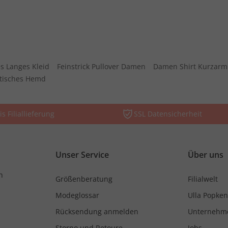
s Langes Kleid
Feinstrick Pullover Damen
Damen Shirt Kurzarm
stisches Hemd
is Filiallieferung
SSL Datensicherheit
Unser Service
Über uns
n
Größenberatung
Filialwelt
Modeglossar
Ulla Popken
Rücksendung anmelden
Unternehm
Storno und Retoure
Jobs