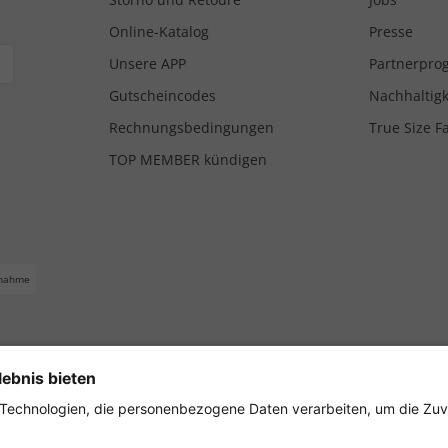
Online-Katalog
Presse
Unsere APP
Partnerpr
Gutscheincodes
Nachhaltigk
Rechnungsbedingungen
True Size F
TOP MEMBER kündigen
nahme