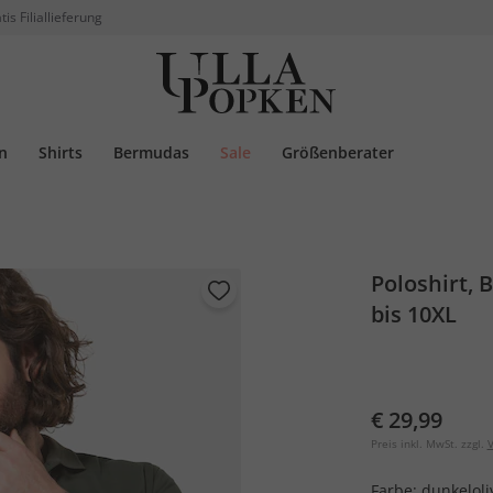
tis Filiallieferung
n
Shirts
Bermudas
Sale
Größenberater
Poloshirt, 
bis 10XL
€ 29,99
Preis inkl. MwSt. zzgl.
V
Farbe:
dunkeloli