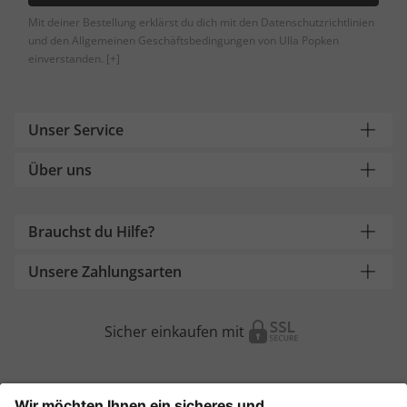
Mit deiner Bestellung erklärst du dich mit den Datenschutzrichtlinien
und den Allgemeinen Geschäftsbedingungen von Ulla Popken
einverstanden.
[+]
Unser Service
Über uns
Brauchst du Hilfe?
Unsere Zahlungsarten
Sicher einkaufen mit
Weitere Onlineshops