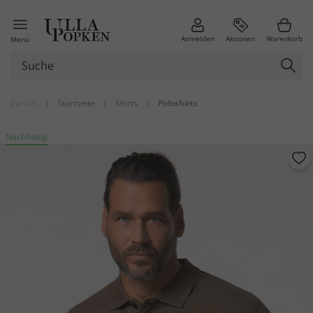
Anmelden
Aktionen
Warenkorb
Menü
Zurück
|
Startseite
|
Shirts
|
Poloshirts
Nachhaltig