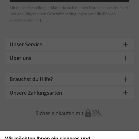
Mit deiner Bestellung erklärst du dich mit den Datenschutzrichtlinien
und den Allgemeinen Geschäftsbedingungen von Ulla Popken
einverstanden.
[+]
Unser Service
Über uns
Brauchst du Hilfe?
Unsere Zahlungsarten
Sicher einkaufen mit
Weitere Onlineshops