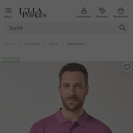
Anmelden
Aktionen
Warenkorb
Menü
Zurück
|
Startseite
|
Shirts
|
Poloshirts
Nachhaltig