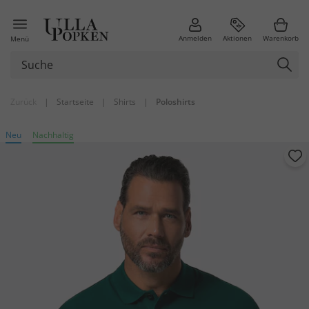
Anmelden
Aktionen
Warenkorb
Menü
Zurück
|
Startseite
|
Shirts
|
Poloshirts
Neu
Nachhaltig