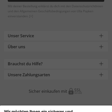
Mit deiner Bestellung erklärst du dich mit den Datenschutzrichtlinien
und den Allgemeinen Geschäftsbedingungen von Ulla Popken
einverstanden.
[+]
Unser Service
Über uns
Brauchst du Hilfe?
Unsere Zahlungsarten
Sicher einkaufen mit
Weitere Onlineshops