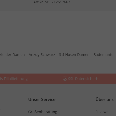
Artikelnr.:
712617663
kleider Damen
Anzug Schwarz
3 4 Hosen Damen
Bademantel 
is Filiallieferung
SSL Datensicherheit
Unser Service
Über uns
n
Größenberatung
Filialwelt