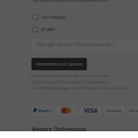
Ulla Popken
JP1880
Anmelden und Sparen
Mit deiner Bestellung erklärst du dich mit den
Datenschutzrichtlinien und den Allgemeinen
Geschäftsbedingungen von Ulla Popken einverstanden.
[+]
Rechnung
Nach
Weitere Onlineshops