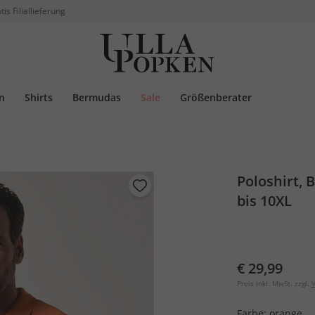
tis Filiallieferung
n
Shirts
Bermudas
Sale
Größenberater
Poloshirt, 
bis 10XL
€ 29,99
Preis inkl. MwSt. zzgl.
V
Farbe:
orange