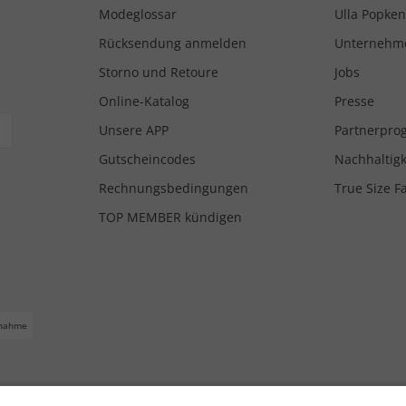
Modeglossar
Ulla Popken
Rücksendung anmelden
Unternehm
Storno und Retoure
Jobs
Online-Katalog
Presse
Unsere APP
Partnerpr
Gutscheincodes
Nachhaltigk
Rechnungsbedingungen
True Size F
TOP MEMBER kündigen
nahme