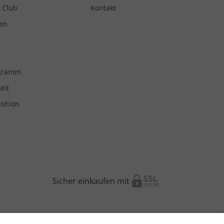
 Club
Kontakt
en
ogramm
eit
ashion
Sicher einkaufen mit