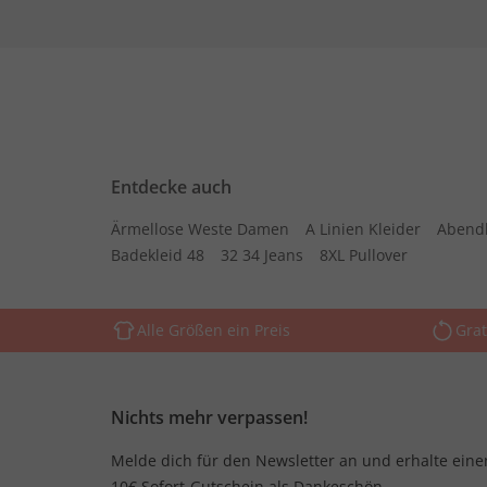
Entdecke auch
Ärmellose Weste Damen
A Linien Kleider
Abend
Badekleid 48
32 34 Jeans
8XL Pullover
Alle Größen ein Preis
Grat
Nichts mehr verpassen!
Melde dich für den Newsletter an und erhalte eine
10€ Sofort-Gutschein als Dankeschön