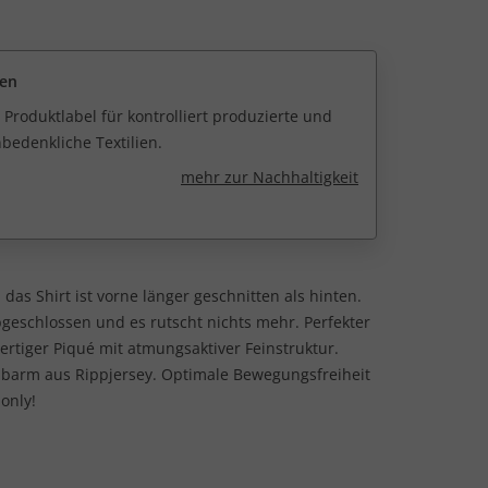
een
 Produktlabel für kontrolliert produzierte und
edenkliche Textilien.
mehr zur Nachhaltigkeit
 das Shirt ist vorne länger geschnitten als hinten.
schlossen und es rutscht nichts mehr. Perfekter
rtiger Piqué mit atmungsaktiver Feinstruktur.
lbarm aus Rippjersey. Optimale Bewegungsfreiheit
 only!