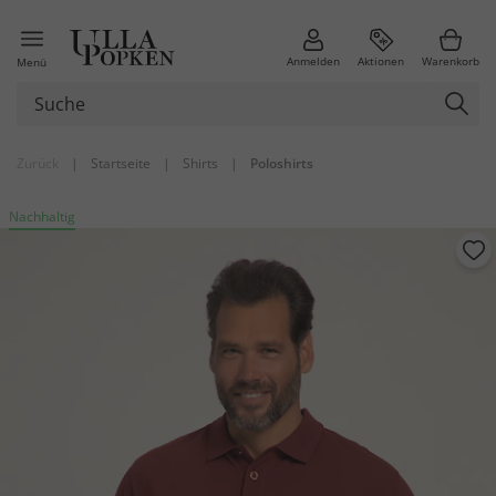
Anmelden
Aktionen
Warenkorb
Menü
Zurück
|
Startseite
|
Shirts
|
Poloshirts
Nachhaltig