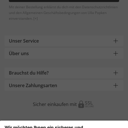
Mit deiner Bestellung erklärst du dich mit den Datenschutzrichtlinien
und den Allgemeinen Geschäftsbedingungen von Ulla Popken
einverstanden.
[+]
Unser Service
Über uns
Brauchst du Hilfe?
Unsere Zahlungsarten
Sicher einkaufen mit
Weitere Onlineshops