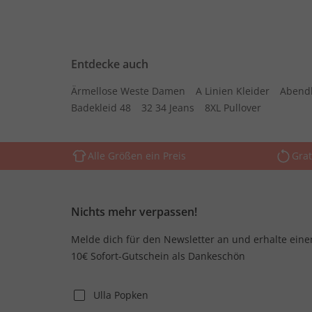
Entdecke auch
Ärmellose Weste Damen
A Linien Kleider
Abend
Badekleid 48
32 34 Jeans
8XL Pullover
Alle Größen ein Preis
Grat
Nichts mehr verpassen!
Melde dich für den Newsletter an und erhalte eine
10€ Sofort-Gutschein als Dankeschön
Ulla Popken