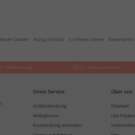
kleider Damen
Anzug Schwarz
3 4 Hosen Damen
Bademantel 
is Filiallieferung
SSL Datensicherheit
Unser Service
Über uns
n
Größenberatung
Filialwelt
Modeglossar
Ulla Popken
Rücksendung anmelden
Unternehm
Storno und Retoure
Jobs