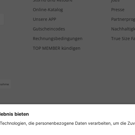
Online-Katalog
Presse
Unsere APP
Partnerpr
Gutscheincodes
Nachhaltigk
Rechnungsbedingungen
True Size F
TOP MEMBER kündigen
nahme