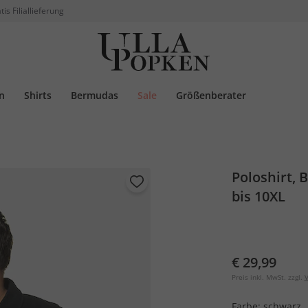
tis Filiallieferung
n
Shirts
Bermudas
Sale
Größenberater
Poloshirt, 
bis 10XL
€ 29,99
Preis inkl. MwSt. zzgl.
V
Farbe:
schwarz