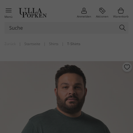
Anmelden
Aktionen
Warenkorb
Menü
Zurück
|
Startseite
|
Shirts
|
T-Shirts