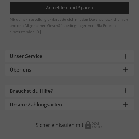
Anmelden und Sparen
Mit deiner Bestellung erklärst du dich mit den Datenschutzrichtlinien
und den Allgemeinen Geschäftsbedingungen von Ulla Popken
einverstanden.
[+]
Unser Service
Über uns
Brauchst du Hilfe?
Unsere Zahlungsarten
Sicher einkaufen mit