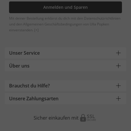
Anmelden und Sparen
Mit deiner Bestellung erklärst du dich mit den Datenschutzrichtlinien
und den Allgemeinen Geschäftsbedingungen von Ulla Popken
einverstanden.
[+]
Unser Service
Über uns
Brauchst du Hilfe?
Unsere Zahlungsarten
Sicher einkaufen mit