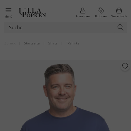
Anmelden
Aktionen
Warenkorb
Menü
Zurück
|
Startseite
|
Shirts
|
T-Shirts