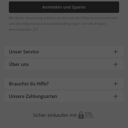
Anmelden und Sparen
Mit deiner Bestellung erklärst du dich mit den Datenschutzrichtlinien
und den Allgemeinen Geschäftsbedingungen von Ulla Popken
einverstanden.
[+]
Unser Service
Über uns
Brauchst du Hilfe?
Unsere Zahlungsarten
Sicher einkaufen mit