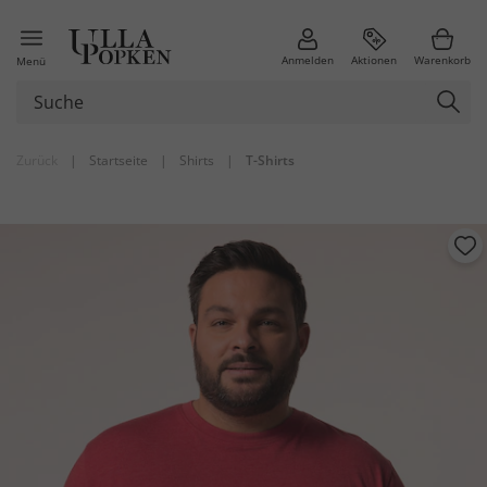
Anmelden
Aktionen
Warenkorb
Menü
Zurück
|
Startseite
|
Shirts
|
T-Shirts