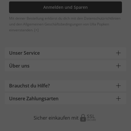
Anmelden und Sparen
Mit deiner Bestellung erklärst du dich mit den Datenschutzrichtlinien
und den Allgemeinen Geschäftsbedingungen von Ulla Popken
einverstanden.
[+]
Unser Service
Über uns
Brauchst du Hilfe?
Unsere Zahlungsarten
Sicher einkaufen mit