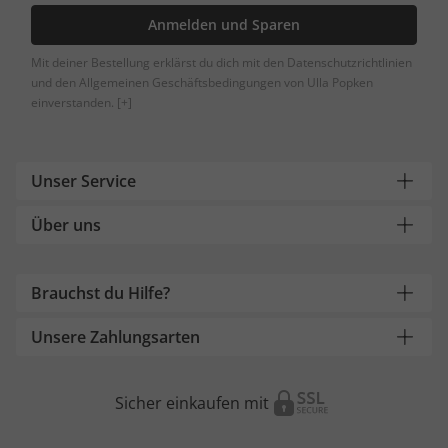
Anmelden und Sparen
Mit deiner Bestellung erklärst du dich mit den Datenschutzrichtlinien
und den Allgemeinen Geschäftsbedingungen von Ulla Popken
einverstanden.
[+]
Unser Service
Über uns
Brauchst du Hilfe?
Unsere Zahlungsarten
Sicher einkaufen mit