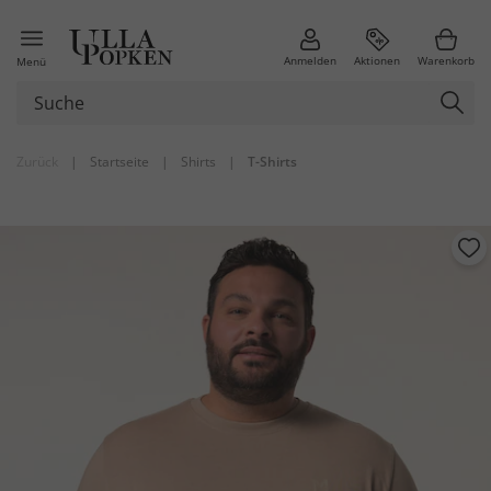
Anmelden
Aktionen
Warenkorb
Menü
Zurück
|
Startseite
|
Shirts
|
T-Shirts