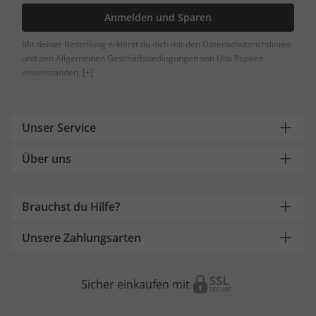
Anmelden und Sparen
Mit deiner Bestellung erklärst du dich mit den Datenschutzrichtlinien
und den Allgemeinen Geschäftsbedingungen von Ulla Popken
einverstanden.
[+]
Unser Service
Über uns
Brauchst du Hilfe?
Unsere Zahlungsarten
Sicher einkaufen mit