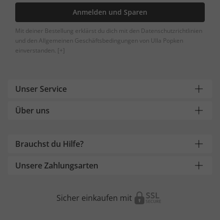
Anmelden und Sparen
Mit deiner Bestellung erklärst du dich mit den Datenschutzrichtlinien
und den Allgemeinen Geschäftsbedingungen von Ulla Popken
einverstanden.
[+]
Unser Service
Über uns
Brauchst du Hilfe?
Unsere Zahlungsarten
Sicher einkaufen mit