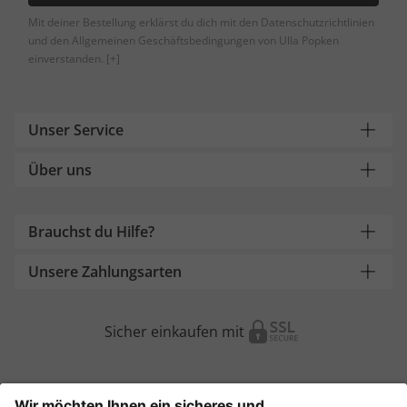
Mit deiner Bestellung erklärst du dich mit den Datenschutzrichtlinien
und den Allgemeinen Geschäftsbedingungen von Ulla Popken
einverstanden.
[+]
Unser Service
Über uns
Brauchst du Hilfe?
Unsere Zahlungsarten
Sicher einkaufen mit
Weitere Onlineshops