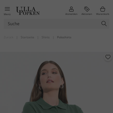
Anmelden
Aktionen
Warenkorb
Menü
Zurück
|
Startseite
|
Shirts
|
Poloshirts