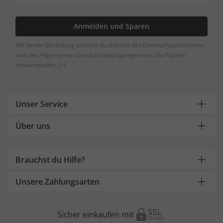
Anmelden und Sparen
Mit deiner Bestellung erklärst du dich mit den Datenschutzrichtlinien
und den Allgemeinen Geschäftsbedingungen von Ulla Popken
einverstanden.
[+]
Unser Service
Über uns
Brauchst du Hilfe?
Unsere Zahlungsarten
Sicher einkaufen mit