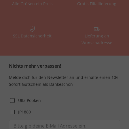
Alle Größen ein Preis
Gratis Filiallieferung
SSL Datensicherheit
Lieferung an
Wunschadresse
Nichts mehr verpassen!
Melde dich für den Newsletter an und erhalte einen 10€
Sofort-Gutschein als Dankeschön
Ulla Popken
JP1880