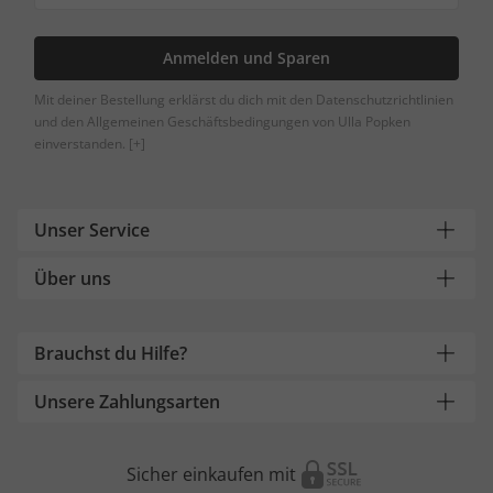
Anmelden und Sparen
Mit deiner Bestellung erklärst du dich mit den Datenschutzrichtlinien
und den Allgemeinen Geschäftsbedingungen von Ulla Popken
einverstanden.
[+]
Unser Service
Über uns
Brauchst du Hilfe?
Unsere Zahlungsarten
Sicher einkaufen mit