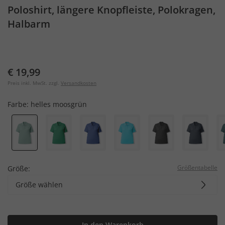
Poloshirt, längere Knopfleiste, Polokragen,
Halbarm
€ 19,99
Preis inkl. MwSt. zzgl.
Versandkosten
Farbe:
helles moosgrün
Größentabelle
Größe:
Größe wählen
In den Warenkorb