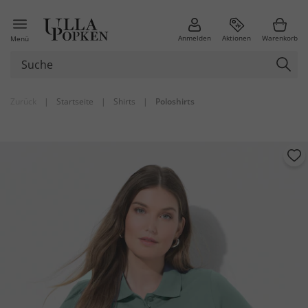
Anmelden
Aktionen
Warenkorb
Menü
Zurück
|
Startseite
|
Shirts
|
Poloshirts