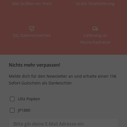
Alle Größen ein Preis
Gratis Filiallieferung
SSL Datensicherheit
Lieferung an
Wunschadresse
Nichts mehr verpassen!
Melde dich für den Newsletter an und erhalte einen 10€
Sofort-Gutschein als Dankeschön
Ulla Popken
JP1880