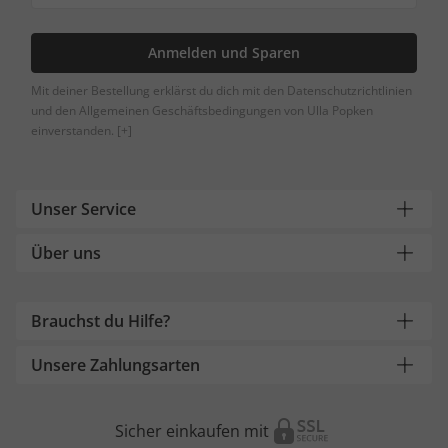
Anmelden und Sparen
Mit deiner Bestellung erklärst du dich mit den Datenschutzrichtlinien
und den Allgemeinen Geschäftsbedingungen von Ulla Popken
einverstanden.
[+]
Unser Service
Über uns
Brauchst du Hilfe?
Unsere Zahlungsarten
Sicher einkaufen mit