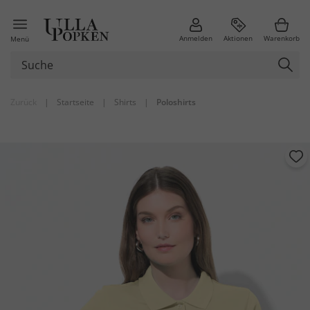
Anmelden
Aktionen
Warenkorb
Menü
Zurück
|
Startseite
|
Shirts
|
Poloshirts