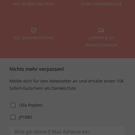
Alle Größen ein Preis
Gratis Filiallieferung
SSL Datensicherheit
Lieferung an
Wunschadresse
Nichts mehr verpassen!
Melde dich für den Newsletter an und erhalte einen 10€
Sofort-Gutschein als Dankeschön
Ulla Popken
JP1880