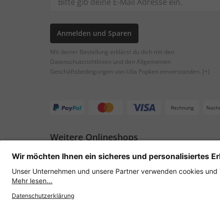
Anmelden und Sparen
Mit deiner Bestellung erklärst du dich mit den
Datenschutzrichtlinien und den Allgemeinen
Geschäftsbedingungen von Ulla Popken einverstanden.
[+]
Rechnung
Nach
Weitere Onlineshops
Österreich
Datenschutz
AGB
Widerruf erklären
Lie