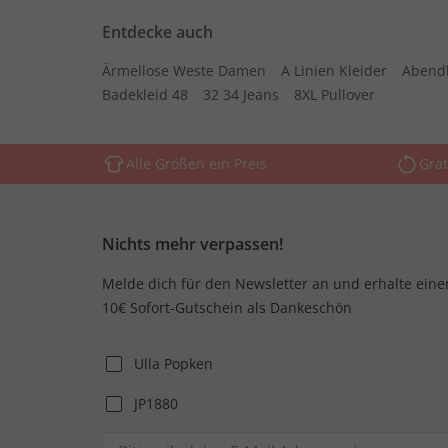
Entdecke auch
Ärmellose Weste Damen
A Linien Kleider
Abend
Badekleid 48
32 34 Jeans
8XL Pullover
Alle Größen ein Preis
Grat
Nichts mehr verpassen!
Melde dich für den Newsletter an und erhalte eine
10€ Sofort-Gutschein als Dankeschön
Ulla Popken
JP1880