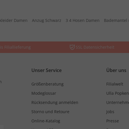
kleider Damen
Anzug Schwarz
3 4 Hosen Damen
Bademantel 
is Filiallieferung
SSL Datensicherheit
Unser Service
Über uns
n
Größenberatung
Filialwelt
Modeglossar
Ulla Popken
Rücksendung anmelden
Unternehm
Storno und Retoure
Jobs
Online-Katalog
Presse