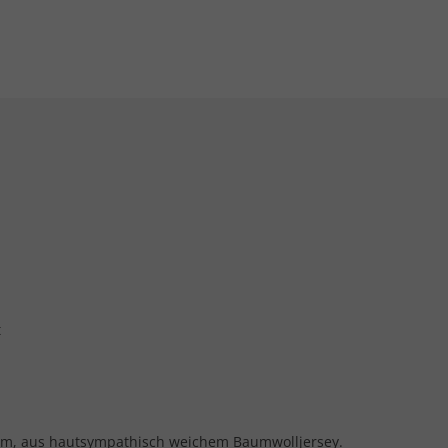
t
orm, aus hautsympathisch weichem Baumwolljersey.