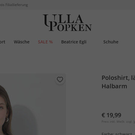
tis Filiallieferung
ort
Wäsche
SALE %
Beatrice Egli
Schuhe
Poloshirt, 
Halbarm
€ 19,99
Preis inkl. MwSt. zzgl.
V
Farbe:
schwarz