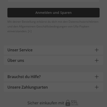
Anmelden und Sparen
Mit deiner Bestellung erklärst du dich mit den Datenschutzrichtlinien
und den Allgemeinen Geschäftsbedingungen von Ulla Popken
einverstanden.
[+]
Unser Service
Über uns
Brauchst du Hilfe?
Unsere Zahlungsarten
Sicher einkaufen mit