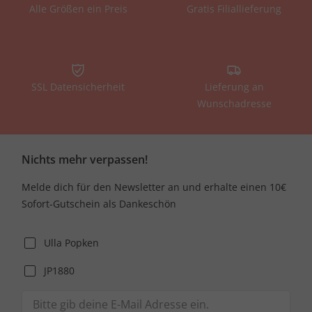
Alle Größen ein Preis
Gratis Filiallieferung
SSL Datensicherheit
Lieferung an
Wunschadresse
Nichts mehr verpassen!
Melde dich für den Newsletter an und erhalte einen 10€
Sofort-Gutschein als Dankeschön
Ulla Popken
JP1880