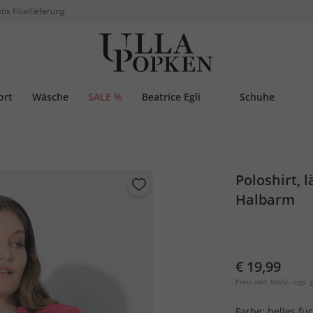
tis Filiallieferung
ort
Wäsche
SALE %
Beatrice Egli
Schuhe
Poloshirt, 
Halbarm
€ 19,99
Preis inkl. MwSt. zzgl.
V
Farbe:
helles fu