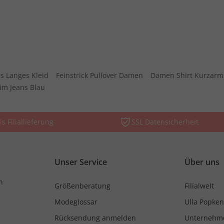
s Langes Kleid
Feinstrick Pullover Damen
Damen Shirt Kurzarm
im Jeans Blau
is Filiallieferung
SSL Datensicherheit
Unser Service
Über uns
n
Größenberatung
Filialwelt
Modeglossar
Ulla Popken
Rücksendung anmelden
Unternehm