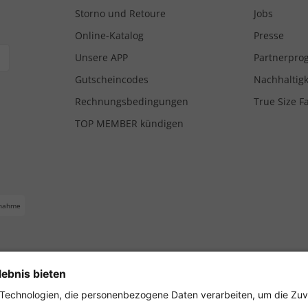
Storno und Retoure
Jobs
Online-Katalog
Presse
Unsere APP
Partnerpr
Gutscheincodes
Nachhaltigk
Rechnungsbedingungen
True Size F
TOP MEMBER kündigen
nahme