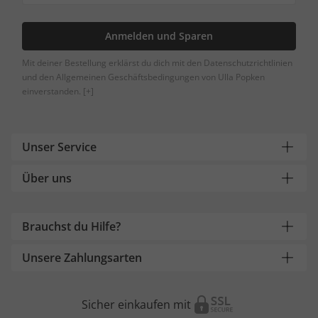
Anmelden und Sparen
Mit deiner Bestellung erklärst du dich mit den Datenschutzrichtlinien
und den Allgemeinen Geschäftsbedingungen von Ulla Popken
einverstanden.
[+]
Unser Service
Über uns
Brauchst du Hilfe?
Unsere Zahlungsarten
Sicher einkaufen mit