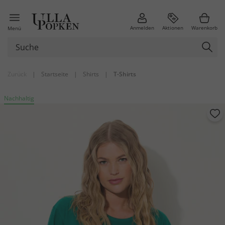
Anmelden
Aktionen
Warenkorb
Menü
Zurück
|
Startseite
|
Shirts
|
T-Shirts
Nachhaltig