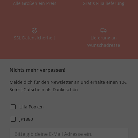
Alle Größen ein Preis
Gratis Filiallieferung
SSL Datensicherheit
Lieferung an
Wunschadresse
Nichts mehr verpassen!
Melde dich für den Newsletter an und erhalte einen 10€
Sofort-Gutschein als Dankeschön
Ulla Popken
JP1880