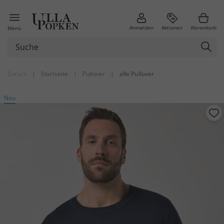
Anmelden
Aktionen
Warenkorb
Menü
Zurück
|
Startseite
|
Pullover
|
alle Pullover
Neu