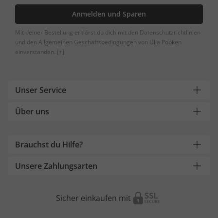
Anmelden und Sparen
Mit deiner Bestellung erklärst du dich mit den Datenschutzrichtlinien
und den Allgemeinen Geschäftsbedingungen von Ulla Popken
einverstanden.
[+]
Unser Service
Über uns
Brauchst du Hilfe?
Unsere Zahlungsarten
Sicher einkaufen mit