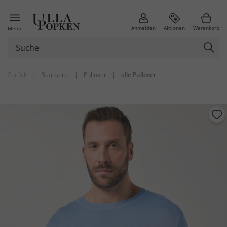
Anmelden
Aktionen
Warenkorb
Menü
Zurück
|
Startseite
|
Pullover
|
alle Pullover