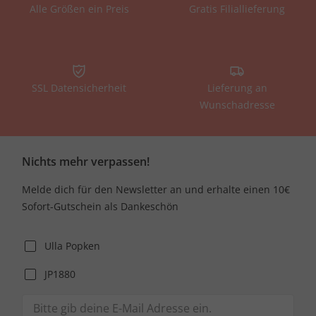
Alle Größen ein Preis
Gratis Filiallieferung
SSL Datensicherheit
Lieferung an
Wunschadresse
Nichts mehr verpassen!
Melde dich für den Newsletter an und erhalte einen 10€
Sofort-Gutschein als Dankeschön
Ulla Popken
JP1880