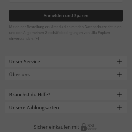
Anmelden und Sparen
Mit deiner Bestellung erklärst du dich mit den Datenschutzrichtlinien
und den Allgemeinen Geschäftsbedingungen von Ulla Popken
einverstanden.
[+]
Unser Service
Über uns
Brauchst du Hilfe?
Unsere Zahlungsarten
Sicher einkaufen mit