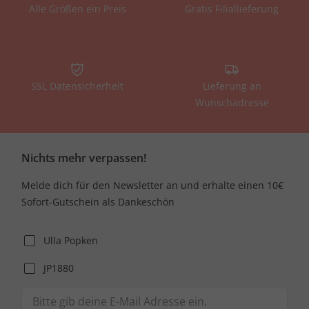
Alle Größen ein Preis
Gratis Filiallieferung
SSL Datensicherheit
Lieferung an
Wunschadresse
Nichts mehr verpassen!
Melde dich für den Newsletter an und erhalte einen 10€
Sofort-Gutschein als Dankeschön
Ulla Popken
JP1880