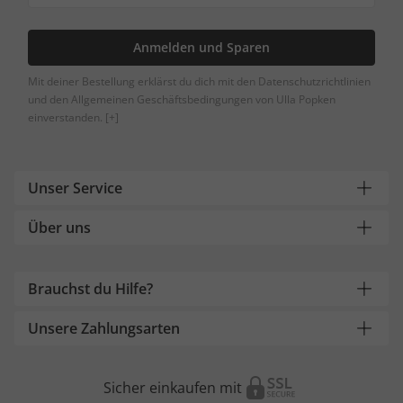
Anmelden und Sparen
Mit deiner Bestellung erklärst du dich mit den Datenschutzrichtlinien
und den Allgemeinen Geschäftsbedingungen von Ulla Popken
einverstanden.
[+]
Unser Service
Über uns
Brauchst du Hilfe?
Unsere Zahlungsarten
Sicher einkaufen mit