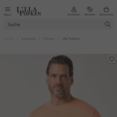
Anmelden
Aktionen
Warenkorb
Menü
Zurück
|
Startseite
|
Pullover
|
alle Pullover