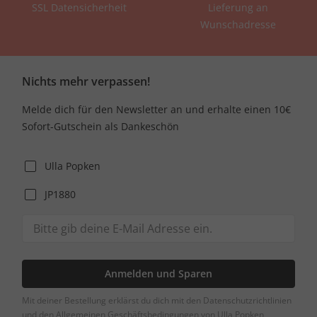
SSL Datensicherheit
Lieferung an
Wunschadresse
Nichts mehr verpassen!
Melde dich für den Newsletter an und erhalte einen 10€
Sofort-Gutschein als Dankeschön
Ulla Popken
JP1880
Anmelden und Sparen
Mit deiner Bestellung erklärst du dich mit den Datenschutzrichtlinien
und den Allgemeinen Geschäftsbedingungen von Ulla Popken