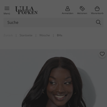
Anmelden
Aktionen
Warenkorb
Menü
Zurück
|
Startseite
|
Wäsche
|
BHs