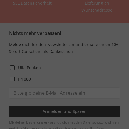
SSL Datensicherheit
Lieferung an
Wunschadresse
Nichts mehr verpassen!
Melde dich für den Newsletter an und erhalte einen 10€
Sofort-Gutschein als Dankeschön
Ulla Popken
JP1880
Anmelden und Sparen
Mit deiner Bestellung erklärst du dich mit den Datenschutzrichtlinien
und den Allgemeinen Geschäftsbedingungen von Ulla Popken