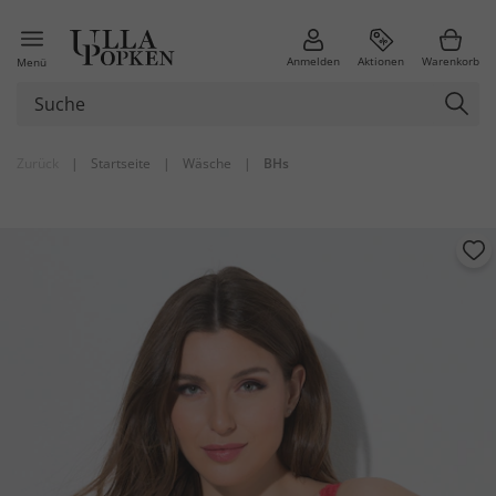
Anmelden
Aktionen
Warenkorb
Menü
Zurück
|
Startseite
|
Wäsche
|
BHs