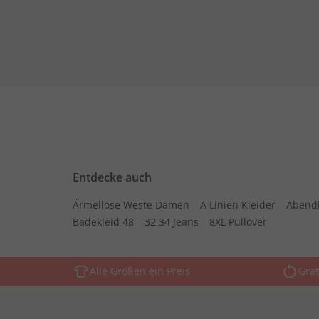
Entdecke auch
Ärmellose Weste Damen
A Linien Kleider
Abend
Badekleid 48
32 34 Jeans
8XL Pullover
Alle Größen ein Preis
Grat