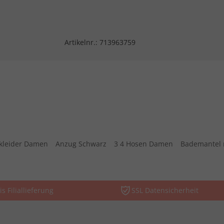
Artikelnr.:
713963759
kleider Damen
Anzug Schwarz
3 4 Hosen Damen
Bademantel 
is Filiallieferung
SSL Datensicherheit