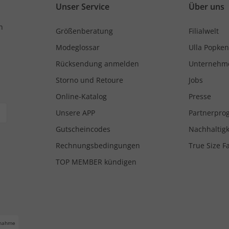
Unser Service
Über uns
n
Größenberatung
Filialwelt
Modeglossar
Ulla Popken
Rücksendung anmelden
Unternehm
Storno und Retoure
Jobs
Online-Katalog
Presse
Unsere APP
Partnerpr
Gutscheincodes
Nachhaltigk
Rechnungsbedingungen
True Size F
TOP MEMBER kündigen
nahme