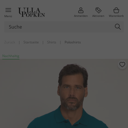
Anmelden
Aktionen
Warenkorb
Menü
Zurück
|
Startseite
|
Shirts
|
Poloshirts
Nachhaltig