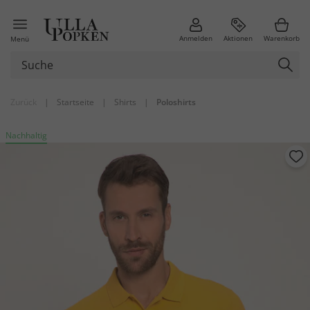
Anmelden
Aktionen
Warenkorb
Menü
Zurück
|
Startseite
|
Shirts
|
Poloshirts
Nachhaltig