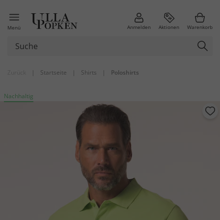
Anmelden
Aktionen
Warenkorb
Menü
Zurück
|
Startseite
|
Shirts
|
Poloshirts
Nachhaltig