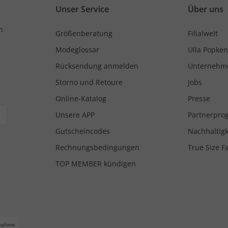
Unser Service
Über uns
n
Größenberatung
Filialwelt
Modeglossar
Ulla Popken
Rücksendung anmelden
Unternehm
Storno und Retoure
Jobs
Online-Katalog
Presse
Unsere APP
Partnerpr
Gutscheincodes
Nachhaltigk
Rechnungsbedingungen
True Size F
TOP MEMBER kündigen
nahme