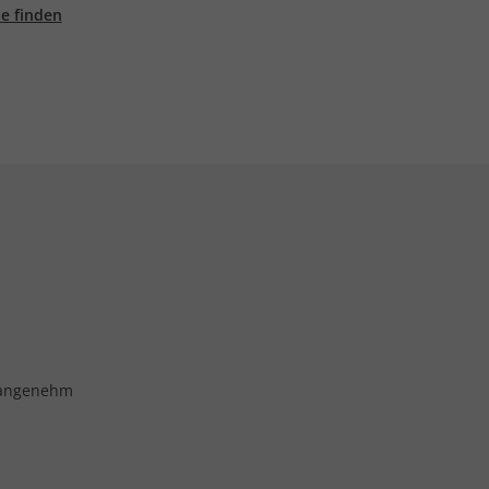
ale finden
r angenehm