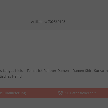
Artikelnr.:
702560123
s Langes Kleid
Feinstrick Pullover Damen
Damen Shirt Kurzarm
stisches Hemd
is Filiallieferung
SSL Datensicherheit