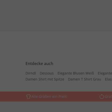
Entdecke auch
Dirndl
Dessous
Elegante Blusen Weiß
Elegante
Damen Shirt mit Spitze
Damen T Shirt Grau
Ela
Alle Größen ein Preis
Grat