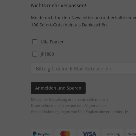
Nichts mehr verpassen!
Melde dich für den Newsletter an und erhalte eine
10€ Sofort-Gutschein als Dankeschön
Ulla Popken
JP1880
Anmelden und Sparen
Mit deiner Bestellung erklärst du dich mit den
Datenschutzrichtlinien und den Allgemeinen
Geschäftsbedingungen von Ulla Popken einverstanden.
[+]
Rechnung
Nach