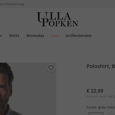
tis Filiallieferung
n
Shirts
Bermudas
Sale
Größenberater
Poloshirt, 
€ 22,99
Preis inkl. MwSt. zzgl.
V
Farbe:
grau mel