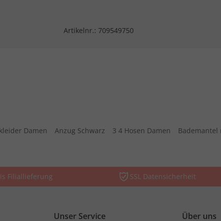
Artikelnr.:
709549750
kleider Damen
Anzug Schwarz
3 4 Hosen Damen
Bademantel 
is Filiallieferung
SSL Datensicherheit
Unser Service
Über uns