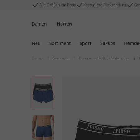
Alle Größen ein Preis
Kostenlose Rücksendung
Gra
Damen
Herren
Neu
Sortiment
Sport
Sakkos
Hemde
Zurück
|
Startseite
|
Unterwäsche & Schlafanzüge
|