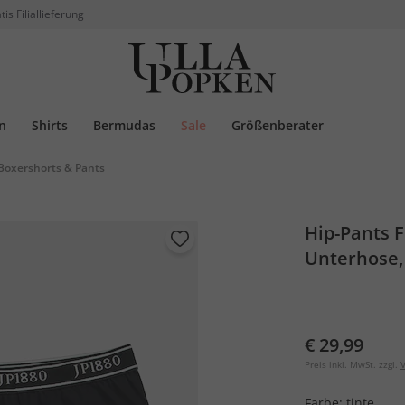
tis Filiallieferung
n
Shirts
Bermudas
Sale
Größenberater
Boxershorts & Pants
Hip-Pants 
Unterhose, 
€ 29,99
Preis inkl. MwSt. zzgl.
V
Farbe:
tinte