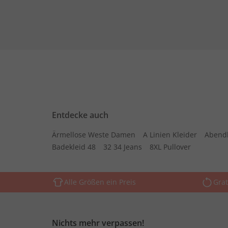
Entdecke auch
Ärmellose Weste Damen
A Linien Kleider
Abend
Badekleid 48
32 34 Jeans
8XL Pullover
Alle Größen ein Preis
Grat
Nichts mehr verpassen!