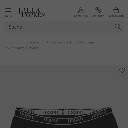
Anmelden
Aktionen
Warenkorb
Menü
Zurück
|
Startseite
|
Unterwäsche & Schlafanzüge
|
Boxershorts & Pants