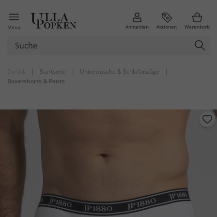
Anmelden
Aktionen
Warenkorb
Menü
Zurück
|
Startseite
|
Unterwäsche & Schlafanzüge
|
Boxershorts & Pants