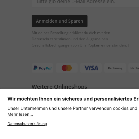
Anmelden und Sparen
Mit deiner Bestellung erklärst du dich mit den
Datenschutzrichtlinien und den Allgemeinen
Geschäftsbedingungen von Ulla Popken einverstanden.
[+]
Rechnung
Nach
Weitere Onlineshops
Österreich
Datenschutz
AGB
Widerruf erklären
Lie