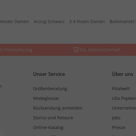
kleider Damen
Anzug Schwarz
3 4 Hosen Damen
Bademantel 
is Filiallieferung
SSL Datensicherheit
Unser Service
Über uns
n
Größenberatung
Filialwelt
Modeglossar
Ulla Popken
Rücksendung anmelden
Unternehm
Storno und Retoure
Jobs
Online-Katalog
Presse