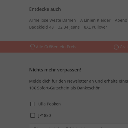
Entdecke auch
Ärmellose Weste Damen
A Linien Kleider
Abend
Badekleid 48
32 34 Jeans
8XL Pullover
Alle Größen ein Preis
Grat
Nichts mehr verpassen!
Melde dich für den Newsletter an und erhalte eine
10€ Sofort-Gutschein als Dankeschön
Ulla Popken
JP1880