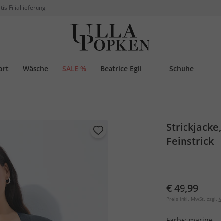
tis Filiallieferung
ort
Wäsche
SALE %
Beatrice Egli
Schuhe
Strickjacke
Feinstrick
€ 49,99
Preis inkl. MwSt. zzgl.
V
Farbe:
marine