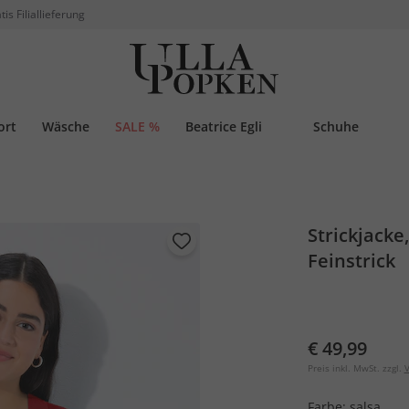
tis Filiallieferung
ort
Wäsche
SALE %
Beatrice Egli
Schuhe
Strickjacke
Feinstrick
€ 49,99
Preis inkl. MwSt. zzgl.
V
Farbe:
salsa