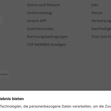
Storno und Retoure
Jobs
Online-Katalog
Presse
Unsere APP
Partnerpr
Gutscheincodes
Nachhaltigk
Rechnungsbedingungen
True Size F
TOP MEMBER kündigen
nahme