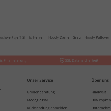
ochwertige T Shirts Herren
Hoody Damen Grau
Hoody Pullover
is Filiallieferung
SSL Datensicherheit
Unser Service
Über uns
n
Größenberatung
Filialwelt
Modeglossar
Ulla Popken
Rücksendung anmelden
Unternehm