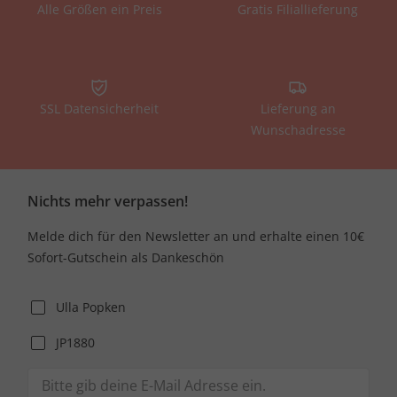
Alle Größen ein Preis
Gratis Filiallieferung
SSL Datensicherheit
Lieferung an
Wunschadresse
Nichts mehr verpassen!
Melde dich für den Newsletter an und erhalte einen 10€
Sofort-Gutschein als Dankeschön
Ulla Popken
JP1880