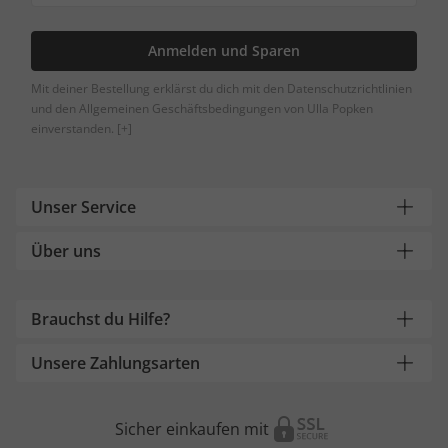
Anmelden und Sparen
Mit deiner Bestellung erklärst du dich mit den Datenschutzrichtlinien
und den Allgemeinen Geschäftsbedingungen von Ulla Popken
einverstanden.
[+]
Unser Service
Über uns
Brauchst du Hilfe?
Unsere Zahlungsarten
Sicher einkaufen mit