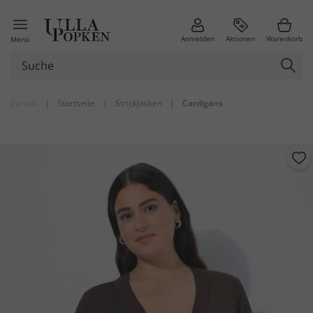
Anmelden
Aktionen
Warenkorb
Menü
Zurück
|
Startseite
|
Strickjacken
|
Cardigans