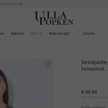
tis Filiallieferung
ort
Wäsche
SALE %
Beatrice Egli
Schuhe
Strickjacke
Feinstrick
€ 49,99
Preis inkl. MwSt. zzgl.
V
Farbe:
schwarz