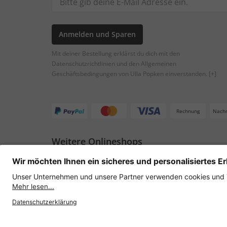
Anmelden und Sparen
Mit deiner Bestellung erklärst du dich mit den
Datenschutzrichtlinien und den Allgemeinen
Geschäftsbedingungen von Ulla Popken einverstanden.
[+]
Rechnung
Nach
Weitere Onlineshops
Österreich
Datenschutz
AGB
Widerruf erklären
Lie