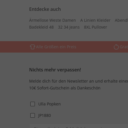
Entdecke auch
Ärmellose Weste Damen
A Linien Kleider
Abend
Badekleid 48
32 34 Jeans
8XL Pullover
Alle Größen ein Preis
Grat
Nichts mehr verpassen!
Melde dich für den Newsletter an und erhalte eine
10€ Sofort-Gutschein als Dankeschön
Ulla Popken
JP1880