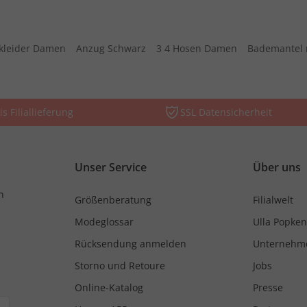
kleider Damen
Anzug Schwarz
3 4 Hosen Damen
Bademantel 
is Filiallieferung
SSL Datensicherheit
Unser Service
Über uns
n
Größenberatung
Filialwelt
Modeglossar
Ulla Popken
Rücksendung anmelden
Unternehm
Storno und Retoure
Jobs
Online-Katalog
Presse